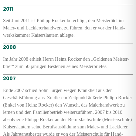
2011
Seit Juni 2011 ist Philipp Rocker berechtigt, den Meister­titel im
Maler- und Lackierer­hand­werk zu führen, den er vor der Hand­
werks­kammer Kaisers­lautern ablegte.
2008
Im Jahr 2008 erhielt Herrn Heinz Rocker den „Goldenen Meister­
brief“ zum 50-jährigen Bestehen seines Meister­briefes.
2007
Ende 2007 schied Sohn Jürgen wegen Krank­heit aus der
Geschäfts­führung aus. Zu diesem Zeit­punkt äußerte Philipp Rocker
(Enkel von Heinz Rocker) den Wunsch, das Maler­hand­werk zu
lernen und den Fami­lien­betrieb weiter­zu­führen. 2007 bis 2010
absol­vierte Philipp Rocker an der Berufs­fach­schule (Meister­schule)
Kaisers­lautern seine Berufs­aus­bil­dung zum Maler- und Lackierer.
Als Jahr­gangs­bester wurde er von der Meister­schule für Hand­