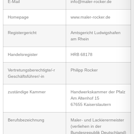
E-Mail
info@maler-rocker.de
Homepage
www.maler-rocker.de
Registergericht
Amtsgericht Ludwigshafen
am Rhein
Handelsregister
HRB 68178
Vertretungs­berechtigte/-r
Philipp Rocker
Geschäfts­führer/-in
zuständige Kammer
Handwerkskammer der Pfalz
Am Altenhof 15
67655 Kaiserslautern
Berufs­bezeichnung
Maler- und Lackierermeister
(verliehen in der
Bundesrepublik Deutschland)