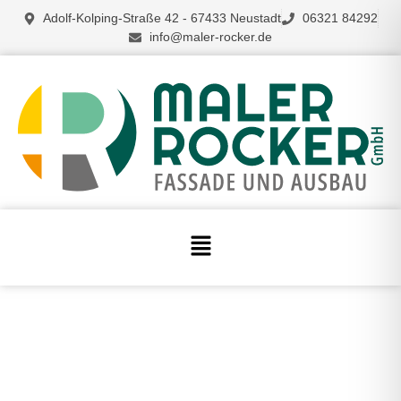
GMBH
Adolf-Kolping-Straße 42 - 67433 Neustadt
06321 84292
info@maler-rocker.de
AUS NEUSTADT
VON MALERARBEITEN,
PUTZARBEITEN BIS HIN ZU
FASSADEN
LERNEN SIE UNS KENNEN!